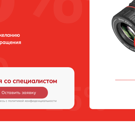
 желанию
бращения
я со специалистом
Оставить заявку
есь c
политикой конфиденциальности