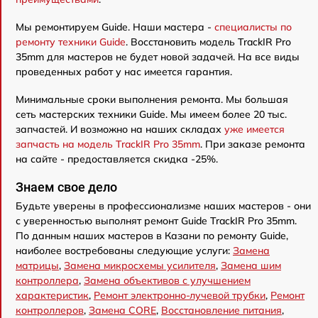
Мы ремонтируем Guide. Наши мастера -
специалисты по
ремонту техники Guide
. Восстановить модель TrackIR Pro
35mm для мастеров не будет новой задачей. На все виды
проведенных работ у нас имеется гарантия.
Минимальные сроки выполнения ремонта. Мы большая
сеть мастерских техники Guide. Мы имеем более 20 тыс.
запчастей. И возможно на наших складах
уже имеется
запчасть на модель TrackIR Pro 35mm
. При заказе ремонта
на сайте - предоставляется скидка -25%.
Знаем свое дело
Будьте уверены в профессионализме наших мастеров - они
с уверенностью выполнят ремонт Guide TrackIR Pro 35mm.
По данным наших мастеров в Казани по ремонту Guide,
наиболее востребованы следующие услуги:
Замена
матрицы
,
Замена микросхемы усилителя
,
Замена шим
контроллера
,
Замена объективов с улучшением
характеристик
,
Ремонт электронно-лучевой трубки
,
Ремонт
контроллеров
,
Замена CORE
,
Восстановление питания
,