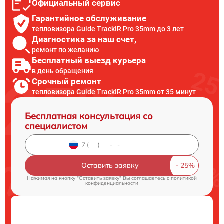
Официальный сервис
Гарантийное обслуживание
тепловизора Guide TrackIR Pro 35mm до 3 лет
Диагностика за наш счет,
ремонт по желанию
Бесплатный выезд курьера
в день обращения
Срочный ремонт
тепловизора Guide TrackIR Pro 35mm от 35 минут
Бесплатная консультация со
специалистом
Оставить заявку
Нажимая на кнопку "Оставить заявку" Вы соглашаетесь c
политикой
конфиденциальности