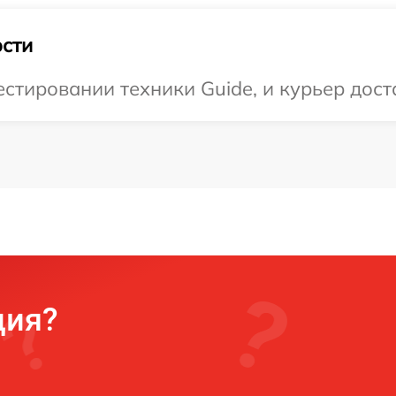
сти
тировании техники Guide, и курьер доста
ция?