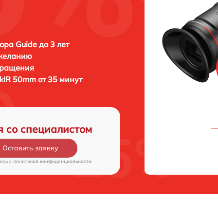
ора Guide до 3 лет
 желанию
бращения
ckIR 50mm от 35 минут
я со специалистом
Оставить заявку
есь c
политикой конфиденциальности