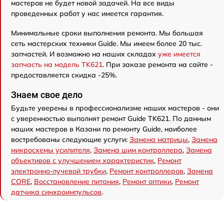
мастеров не будет новой задачей. На все виды
проведенных работ у нас имеется гарантия.
Минимальные сроки выполнения ремонта. Мы большая
сеть мастерских техники Guide. Мы имеем более 20 тыс.
запчастей. И возможно на наших складах
уже имеется
запчасть на модель TK621
. При заказе ремонта на сайте -
предоставляется скидка -25%.
Знаем свое дело
Будьте уверены в профессионализме наших мастеров - они
с уверенностью выполнят ремонт Guide TK621. По данным
наших мастеров в Казани по ремонту Guide, наиболее
востребованы следующие услуги:
Замена матрицы
,
Замена
микросхемы усилителя
,
Замена шим контроллера
,
Замена
объективов с улучшением характеристик
,
Ремонт
электронно-лучевой трубки
,
Ремонт контроллеров
,
Замена
CORE
,
Восстановление питания
,
Ремонт оптики
,
Ремонт
датчика синхроимпульсов
.