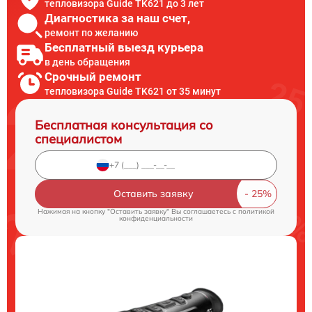
тепловизора Guide TK621 до 3 лет
Диагностика за наш счет,
ремонт по желанию
Бесплатный выезд курьера
в день обращения
Срочный ремонт
тепловизора Guide TK621 от 35 минут
Бесплатная консультация со
специалистом
Оставить заявку
Нажимая на кнопку "Оставить заявку" Вы соглашаетесь c
политикой
конфиденциальности