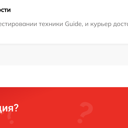
сти
тировании техники Guide, и курьер доста
ция?