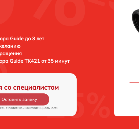
ора Guide до 3 лет
 желанию
бращения
зора
Guide TK421 от 35 минут
я со специалистом
Оставить заявку
есь c
политикой конфиденциальности