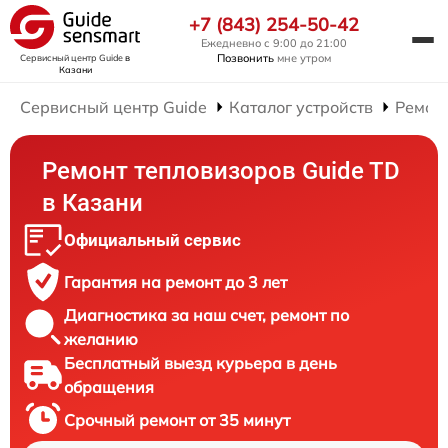
+7 (843) 254-50-42
Ежедневно с 9:00 до 21:00
Позвонить
мне утром
Сервисный центр Guide
в
Казани
Сервисный центр Guide
Каталог устройств
Ремон
Ремонт тепловизоров Guide TD
в Казани
Официальный сервис
Гарантия на ремонт до 3 лет
Диагностика за наш счет, ремонт по
желанию
Бесплатный выезд курьера в день
обращения
Срочный ремонт от 35 минут