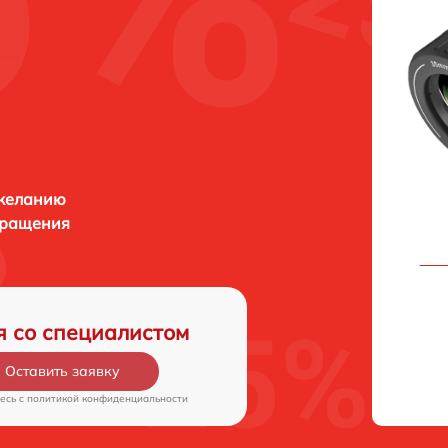
 желанию
бращения
я со специалистом
Оставить заявку
есь c
политикой конфиденциальности