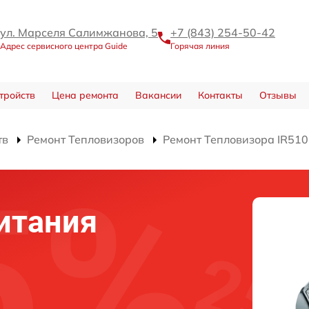
ул. Марселя Салимжанова, 5
+7 (843) 254-50-42
Адрес сервисного центра Guide
Горячая линия
тройств
Цена ремонта
Вакансии
Контакты
Отзывы
тв
Ремонт Тепловизоров
Ремонт Тепловизора IR510
итания