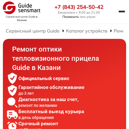
+7 (843) 254-50-42
Ежедневно с 9:00 до 21:00
Позвонить
мне утром
Сервисный центр Guide
в
Казани
Сервисный центр Guide
Каталог устройств
Ремон
Ремонт оптики
тепловизионного прицела
Guide в Казани
Официальный сервис
Гарантийное обслуживание
до 3 лет
Диагностика за наш счет,
ремонт по желанию
Бесплатный выезд курьера
в день обращения
Срочный ремонт