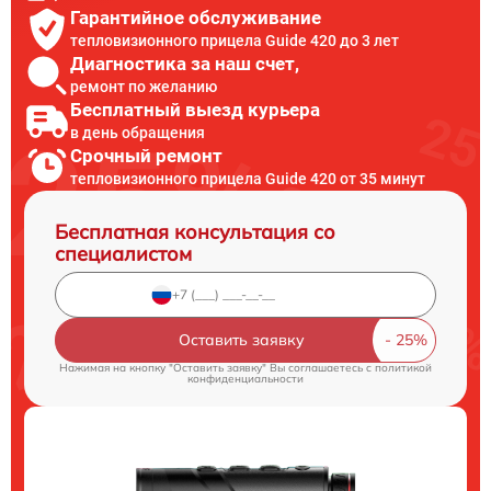
Гарантийное обслуживание
тепловизионного прицела Guide 420 до 3 лет
Диагностика за наш счет,
ремонт по желанию
Бесплатный выезд курьера
в день обращения
Срочный ремонт
тепловизионного прицела Guide 420 от 35 минут
Бесплатная консультация со
специалистом
Оставить заявку
Нажимая на кнопку "Оставить заявку" Вы соглашаетесь c
политикой
конфиденциальности