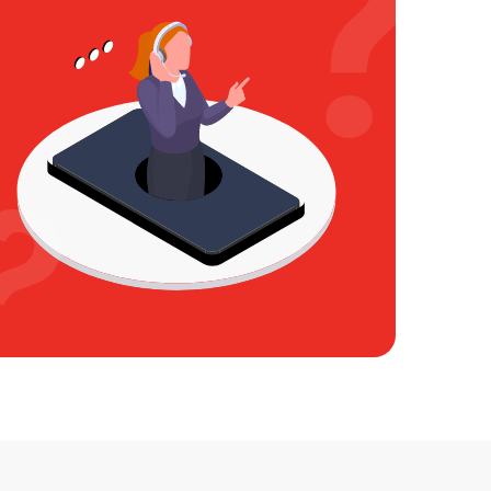
850 р
450 р