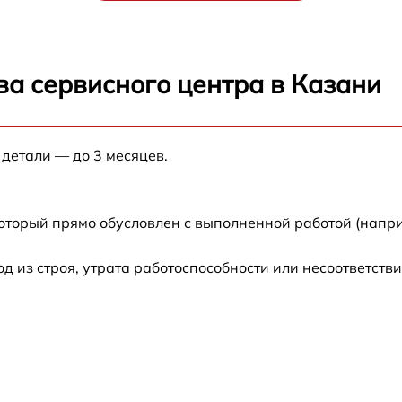
ы логики
от 70 мин
ва сервисного центра в Казани
а
от 70 мин
равления
от 70 мин
 детали — до 3 месяцев.
от 70 мин
который прямо обусловлен с выполненной работой (напри
-лучевой трубки
от 70 мин
из строя, утрата работоспособности или несоответств
от 70 мин
ров
от 70 мин
о дальнометра и
от 70 мин