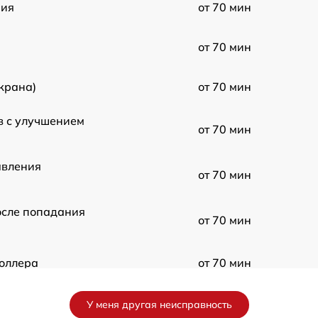
ния
от 70 мин
от 70 мин
крана)
от 70 мин
в с улучшением
от 70 мин
авления
от 70 мин
осле попадания
от 70 мин
оллера
от 70 мин
ы усилителя
от 70 мин
У меня другая неисправность