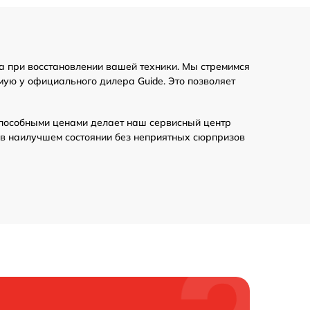
1300 р
а при восстановлении вашей техники. Мы стремимся
450 р
ую у официального дилера Guide. Это позволяет
650 р
пособными ценами делает наш сервисный центр
 в наилучшем состоянии без неприятных сюрпризов
900 р
700 р
1600 р
2200 р
850 р