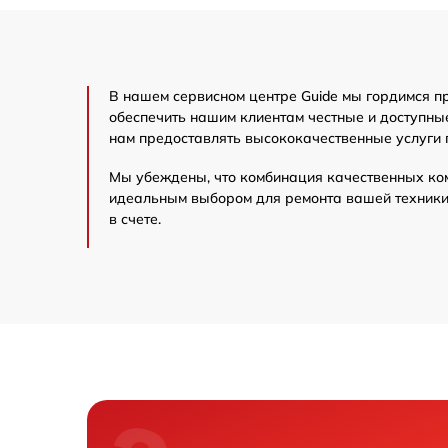
Замена матрицы
В нашем сервисном центре Guide мы гордимся п
Прошивка (Обновл
обеспечить нашим клиентам честные и доступны
нам предоставлять высококачественные услуги 
Замена USB порта
Мы убеждены, что комбинация качественных ко
идеальным выбором для ремонта вашей техники 
Калибровка и нас
в счете.
тепловизора
Замена аккумулят
Ремонт датчика с
Ремонт оптики
Восстановление п