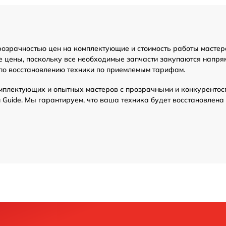
от 70 мин
розрачностью цен на комплектующие и стоимость работы мастер
ение ПО)
от 70 мин
е цены, поскольку все необходимые запчасти закупаются напрям
по восстановлению техники по приемлемым тарифам.
от 70 мин
мплектующих и опытных мастеров с прозрачными и конкурентос
Guide. Мы гарантируем, что ваша техника будет восстановлена
тройка
от 70 мин
ора
от 70 мин
инхроимпульсов
от 70 мин
от 70 мин
итания
от 70 мин