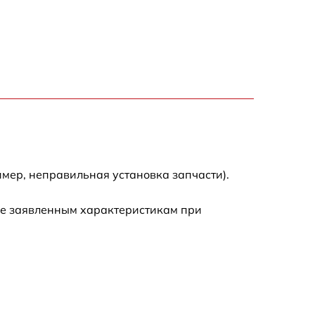
450 р
850 р
590 р
650 р
мер, неправильная установка запчасти).
1200 р
ие заявленным характеристикам при
1100 р
650 р
750 р