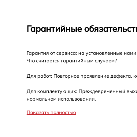
Замена микросхем
Гарантийные обязательст
Замена процессор
Замена ключей уп
Гарантия от сервиса: на установленные нами
Что считается гарантийным случаем?
Ремонт разъема
Для работ: Повторное проявление дефекта, 
Ремонт электронно
Для комплектующих: Преждевременный выход 
Замена CORE
нормальном использовании.
Показать полностью
Ремонт контролле
Ремонт встроенног
других устройств